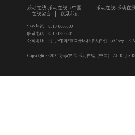
乐动在线-乐动在线（中国）
乐动在线-乐动在
在线留言
联系我们
业务热线：0310-8066500
联系电话：0310-8066501
公司地址：河北省邯郸市高开区和谐大街创业路15号 E-Mail：yu
Copyright © 2024 乐动在线-乐动在线（中国） All Rights 