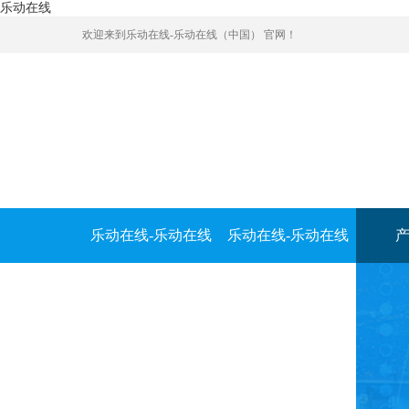
乐动在线
欢迎来到乐动在线-乐动在线（中国） 官网！
乐动在线-乐动在线
乐动在线-乐动在线
（中国）
（中国）