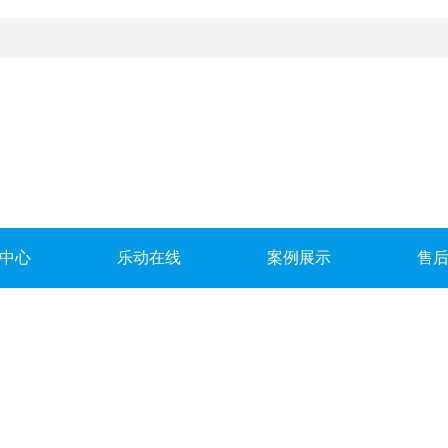
中心
乐动在线
案例展示
售