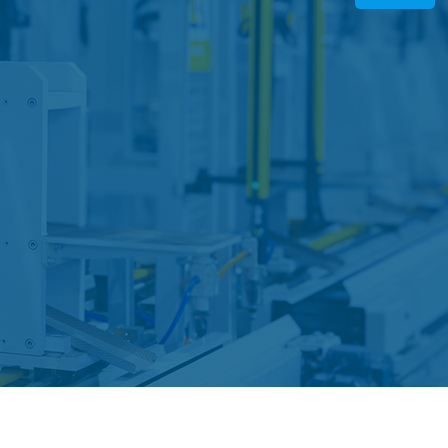
在线-乐动在线（中国）