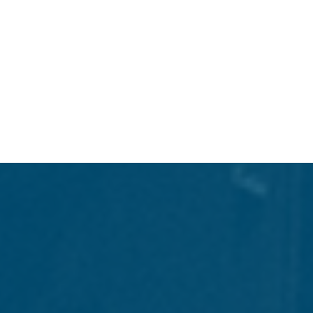
业交流、商机汇聚的重要时刻，乐动在线-乐动在线（中国）
挚的心意，正式···
在线-乐动在线（中国） 出访俄罗斯冶金市场纪实
度参与展会、密集拜访三大钢铁集团、取得重要合作进展2025
10日，河北宏远···