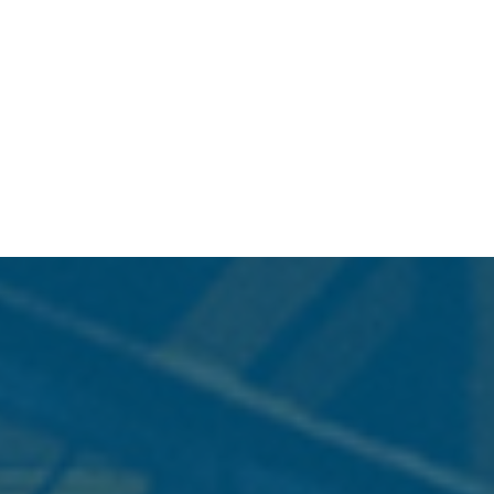
16
宏远液压电液气旋转滑环可实现设备 36
2026-06
工、冶金设备管线缠绕···
12
2025年已圆满落幕，这一年，乐动在线
2026-02
工同心拼搏、海内外客户···