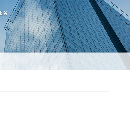
服务
乐动在线
行业新