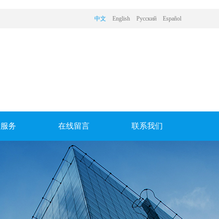
中文
English
Русский
Español
后服务
在线留言
联系我们