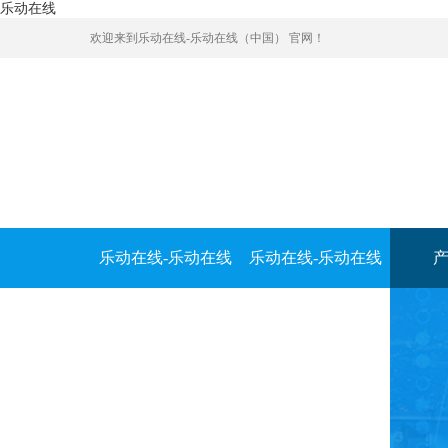
乐动在线
欢迎来到乐动在线-乐动在线（中国） 官网！
乐动在线-乐动在线
乐动在线-乐动在线
（中国）
（中国）