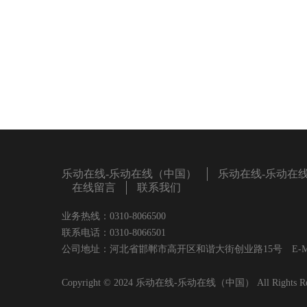
CYTC89Y全自动液压采矿钻车是矿山采用无底柱崩落法
置，储杆器内可存放17根钻杆，钻孔深度可达30米；该
全便捷；该车配备自主研发的HYG500型液压凿岩机，在单
CYTC64Y小型遥控液压采矿钻车
乐动在线-乐动在线（中国）
乐动在线-乐动在
在线留言
联系我们
业务热线：0310-8066500
联系电话：0310-8066501
公司地址：河北省邯郸市高开区和谐大街创业路15号 E-Mail：yu
Copyright © 2024 乐动在线-乐动在线（中国） All Rights 